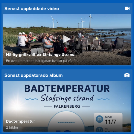
Senast uppladdade video
Härlig grillkväll på Stafsinge Strand
En av sommarens härligaste kvällar på vår fina ...
Senast uppdaterade album
Badtemperatur
2 bilder