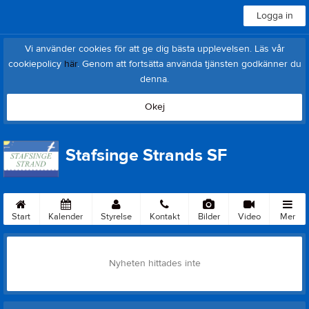
Logga in
Vi använder cookies för att ge dig bästa upplevelsen. Läs vår
cookiepolicy
här
. Genom att fortsätta använda tjänsten godkänner du
denna.
Okej
Stafsinge Strands SF
Start
Kalender
Styrelse
Kontakt
Bilder
Video
Mer
Nyheten hittades inte