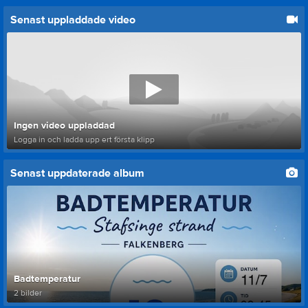
Senast uppladdade video
Ingen video uppladdad
Logga in och ladda upp ert första klipp
Senast uppdaterade album
Badtemperatur
2 bilder