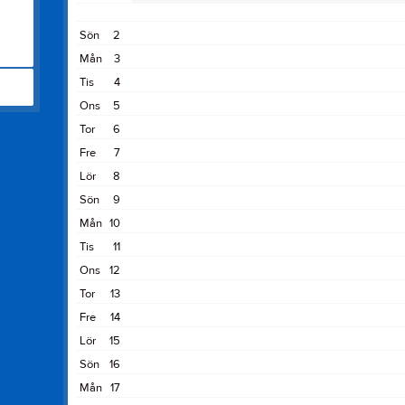
Sön
2
Mån
3
Tis
4
Ons
5
Tor
6
Fre
7
Lör
8
Sön
9
Mån
10
Tis
11
Ons
12
Tor
13
Fre
14
Lör
15
Sön
16
Mån
17