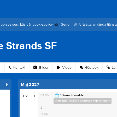
upplevelsen. Läs vår cookiepolicy
här
. Genom att fortsätta använda tjän
e Strands SF
e
Kontakt
Bilder
Video
Gästbok
Län
Maj 2027
09:00
Vårens trivseldag
Lör
1
Stafsinge Strands Samfällighetsförening
14:00