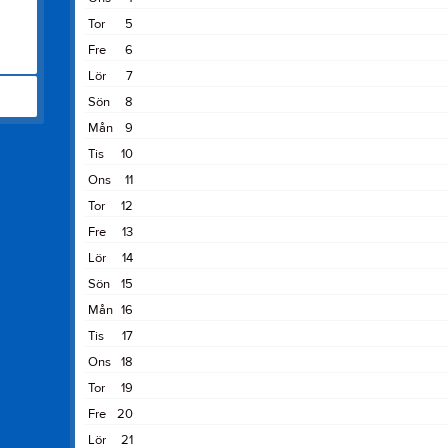
Tor
5
Fre
6
Lör
7
Sön
8
Mån
9
Tis
10
Ons
11
Tor
12
Fre
13
Lör
14
Sön
15
Mån
16
Tis
17
Ons
18
Tor
19
Fre
20
Lör
21