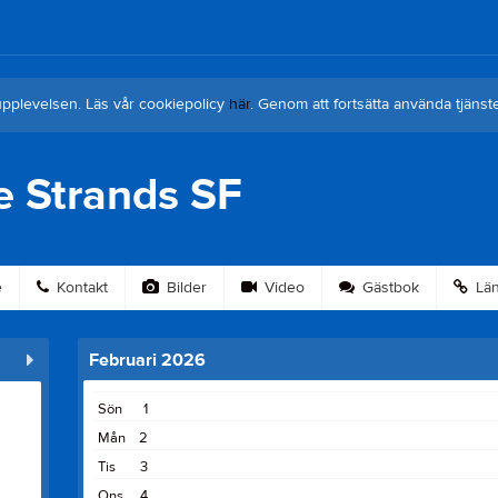
upplevelsen. Läs vår cookiepolicy
här
. Genom att fortsätta använda tjän
e Strands SF
e
Kontakt
Bilder
Video
Gästbok
Län
Februari 2026
Sön
1
Mån
2
Tis
3
Ons
4