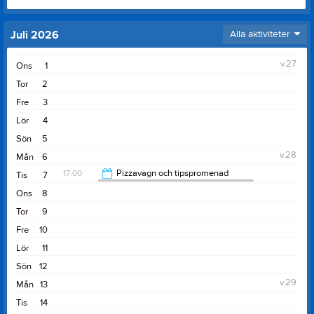
Juli 2026
Alla aktiviteter
v.27
Ons
1
Tor
2
Fre
3
Lör
4
Sön
5
v.28
Mån
6
17:00
Pizzavagn och tipspromenad
Tis
7
Stafsinge Strands Samfällighetsförening
Ons
8
20:00
Tor
9
Fre
10
Lör
11
Sön
12
v.29
Mån
13
Tis
14