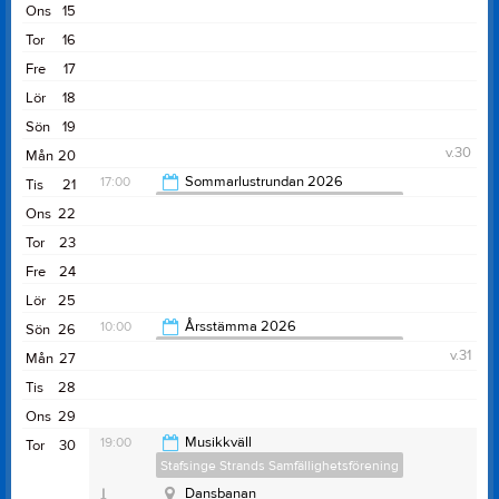
Ons
15
Tor
16
Fre
17
Lör
18
Sön
19
v.30
Mån
20
17:00
Sommarlustrundan 2026
Tis
21
Stafsinge Strands Samfällighetsförening
Ons
22
23:00
Tor
23
Fre
24
Lör
25
10:00
Årsstämma 2026
Sön
26
Stafsinge Strands Samfällighetsförening
v.31
Mån
27
12:00
Tis
28
Ons
29
19:00
Musikkväll
Tor
30
Stafsinge Strands Samfällighetsförening
Dansbanan