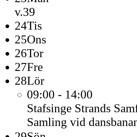
v.39
24
Tis
25
Ons
26
Tor
27
Fre
28
Lör
09:00 - 14:00
Stafsinge Strands Samf
Samling vid dansbana
29
Sön