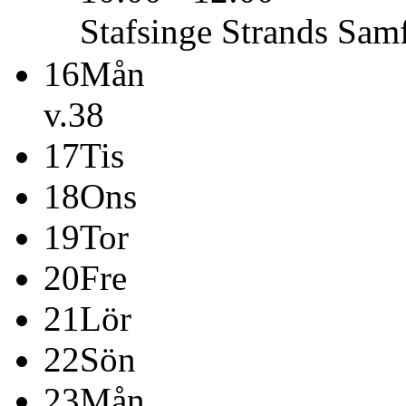
Stafsinge Strands Samf
16
Mån
v.38
17
Tis
18
Ons
19
Tor
20
Fre
21
Lör
22
Sön
23
Mån