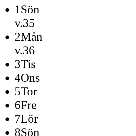
1
Sön
v.35
2
Mån
v.36
3
Tis
4
Ons
5
Tor
6
Fre
7
Lör
8
Sön