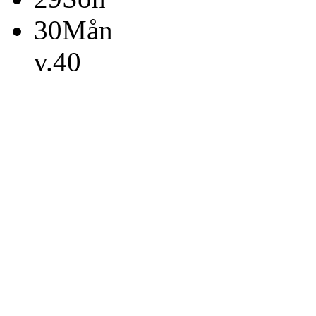
30
Mån
v.40