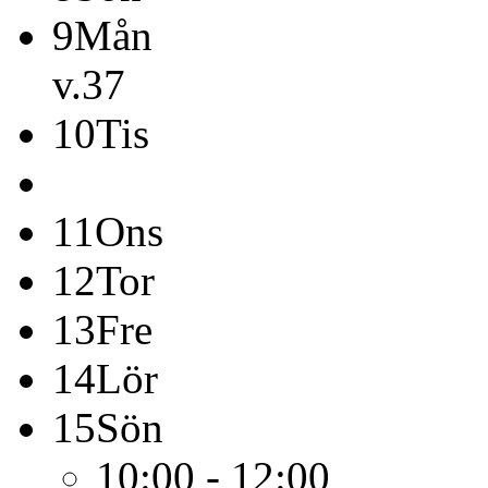
9
Mån
v.37
10
Tis
11
Ons
12
Tor
13
Fre
14
Lör
15
Sön
10:00 - 12:00